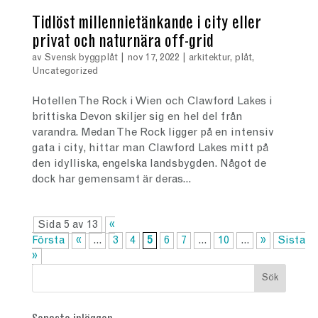
Tidlöst millennietänkande i city eller
privat och naturnära off-grid
av
Svensk byggplåt
|
nov 17, 2022
|
arkitektur
,
plåt
,
Uncategorized
Hotellen The Rock i Wien och Clawford Lakes i
brittiska Devon skiljer sig en hel del från
varandra. Medan The Rock ligger på en intensiv
gata i city, hittar man Clawford Lakes mitt på
den idylliska, engelska landsbygden. Något de
dock har gemensamt är deras...
Sida 5 av 13
«
Första
«
...
3
4
5
6
7
...
10
...
»
Sista
»