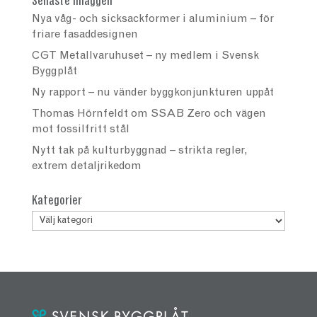
Senaste inläggen
Nya våg- och sicksackformer i aluminium – för
friare fasaddesignen
CGT Metallvaruhuset – ny medlem i Svensk
Byggplåt
Ny rapport – nu vänder byggkonjunkturen uppåt
Thomas Hörnfeldt om SSAB Zero och vägen
mot fossilfritt stål
Nytt tak på kulturbyggnad – strikta regler,
extrem detaljrikedom
Kategorier
Kategorier