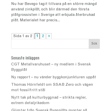
Nu har Bevego tagit tillvara på en större mängd
använd zinkplåt, och blir därmed den första
plåtgrossisten i Sverige att erbjuda återbrukad
plåt. Materialet har precis...
Sida 1 av 2
1
2
»
Senaste inläggen
CGT Metallvaruhuset – ny medlem i Svensk
Byggplåt
Ny rapport – nu vänder byggkonjunkturen uppåt
Thomas Hörnfeldt om SSAB Zero och vägen
mot fossilfritt stål
Nytt tak på kulturbyggnad – strikta regler,
extrem detaljrikedom
Glimtar från Svensk Byggplåts monter på