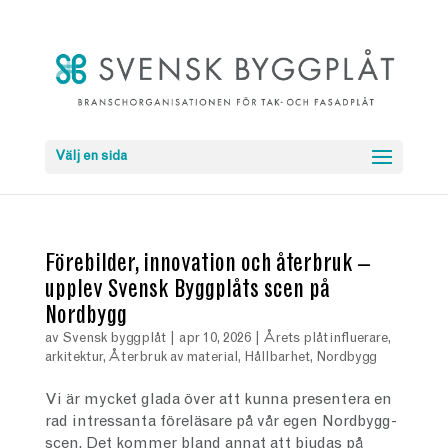
Välj en sida
Förebilder, innovation och återbruk –
upplev Svensk Byggplåts scen på
Nordbygg
av
Svensk byggplåt
|
apr 10, 2026
|
Årets plåtinfluerare
,
arkitektur
,
Återbruk av material
,
Hållbarhet
,
Nordbygg
Vi är mycket glada över att kunna presentera en
rad intressanta föreläsare på vår egen Nordbygg-
scen. Det kommer bland annat att bjudas på