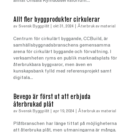
annat Onsala Rymdobservatorium...
Allt fler byggprodukter cirkulerar
av
Svensk Byggplåt
|
okt 31, 2024
|
Återbruk av material
Centrum för cirkulärt byggande, CCBuild, är
samhällsbyggnadsbranschens gemensamma
arena för cirkulärt byggande och förvaltning. I
verksamheten ryms en publik marknadsplats för
återbrukbara byggvaror, men även en
kunskapsbank fylld med referensprojekt samt
digitala...
Bevego är först ut att erbjuda
återbrukad plåt
av
Svensk Byggplåt
|
apr 19, 2024
|
Återbruk av material
Plåtbranschen har länge tittat på möjligheterna
att återbruka plåt, men utmaningarna är många.