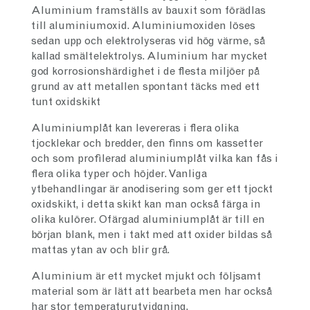
Aluminium framställs av bauxit som förädlas
till aluminiumoxid. Aluminiumoxiden löses
sedan upp och elektrolyseras vid hög värme, så
kallad smältelektrolys. Aluminium har mycket
god korrosionshärdighet i de flesta miljöer på
grund av att metallen spontant täcks med ett
tunt oxidskikt
Aluminiumplåt kan levereras i flera olika
tjocklekar och bredder, den finns om kassetter
och som profilerad aluminiumplåt vilka kan fås i
flera olika typer och höjder. Vanliga
ytbehandlingar är anodisering som ger ett tjockt
oxidskikt, i detta skikt kan man också färga in
olika kulörer. Ofärgad aluminiumplåt är till en
början blank, men i takt med att oxider bildas så
mattas ytan av och blir grå.
Aluminium är ett mycket mjukt och följsamt
material som är lätt att bearbeta men har också
har stor temperaturutvidgning.