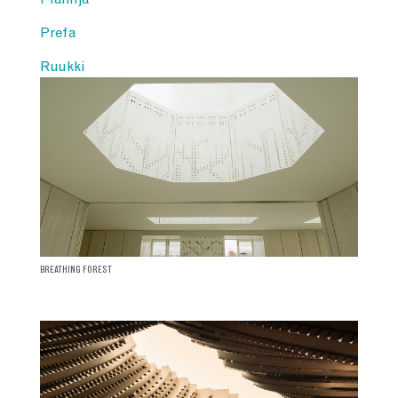
Plannja
Prefa
Ruukki
BREATHING FOREST