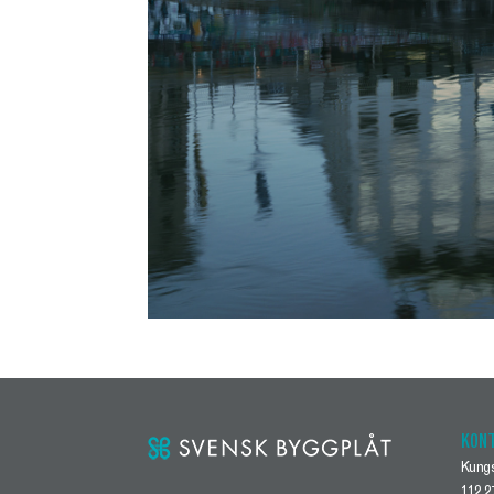
KON
Kung
112 