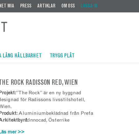
NET MIA
PRESS
ARTIKLAR
OM OSS
LOGGA IN
A LÅNG HÅLLBARHET
TRYGG PLÅT
THE ROCK RADISSON RED, WIEN
Projekt:
”The Rock” är en ny byggnad
designad för Radissons livsstilshotell,
Wien.
Produkt:
Aluminiumbeklädnad från Prefa
Arkitektbyrå:
Innocad, Österrike
Läs mer >>