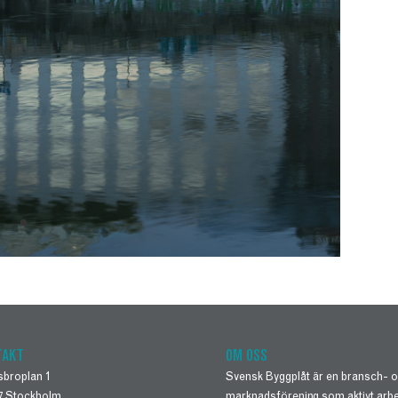
TAKT
OM OSS
sbroplan 1
Svensk Byggplåt är en bransch- 
27 Stockholm
marknadsförening som aktivt arb