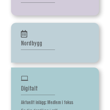

Nordbygg

Digitalt
Aktuellt inlägg: Medlem i fokus