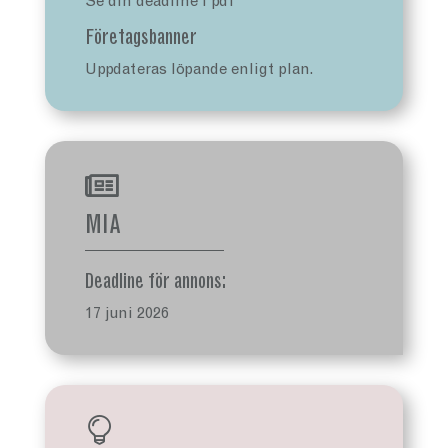
Se din deadline i pdf
Företagsbanner
Uppdateras löpande enligt plan.

MIA
Deadline för annons:
17 juni 2026
