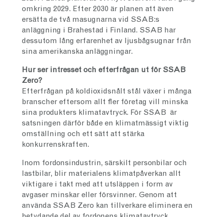
omkring 2029. Efter 2030 är planen att även
ersätta de två masugnarna vid SSAB:s
anläggning i Brahestad i Finland. SSAB har
dessutom lång erfarenhet av ljusbågsugnar från
sina amerikanska anläggningar.
Hur ser intresset och efterfrågan ut för
SSAB
Zero?
Efterfrågan på koldioxidsnålt stål växer i många
branscher eftersom allt fler företag vill minska
sina produkters klimatavtryck. För SSAB är
satsningen därför både en klimatmässigt viktig
omställning och ett sätt att stärka
konkurrenskraften.
Inom fordonsindustrin, särskilt personbilar och
lastbilar, blir materialens klimatpåverkan allt
viktigare i takt med att utsläppen i form av
avgaser minskar eller försvinner. Genom att
använda SSAB Zero kan tillverkare eliminera en
betydande del av fordonens klimatavtryck.