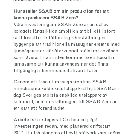
dimensioner eller konstruktion.
Hur ställer SSAB om sin produktion för att
kunna producera
SSAB Zero?
Våra investeringar i SSAB Zero är en del av
bolagets långsiktiga ambition att bli ett i stort
sett fossilfritt stålföretag. Omställningen
bygger på att traditionella masugnar ersätts med
ljusbågsugnar, där återvunnet stålskrot används
som råvara. I framtiden kommer även fossilfri
järnsvamp att kunna användas när det finns
tillgängligt i kommersiella kvantiteter.
Genom att fasa ut masugnarna kan SSAB
minska sina koldioxidutsläpp kraftigt. SSAB är i
dag Sveriges största enskilda utsläppare av
koldioxid, och omställningen till SSAB Zero är
ett sätt att förändra det.
Arbetet sker stegvis. I Oxelösund pågår
investeringen redan, med planerad driftstart
2027. I Luleå planeras ett nytt stålverk vara i gång