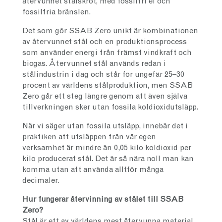
återvunnet stålskrot, med fossilfri el och
fossilfria bränslen.
Det som gör SSAB Zero unikt är kombinationen
av återvunnet stål och en produktionsprocess
som använder energi från främst vindkraft och
biogas. Återvunnet stål används redan i
stålindustrin i dag och står för ungefär 25–30
procent av världens stålproduktion, men SSAB
Zero går ett steg längre genom att även själva
tillverkningen sker utan fossila koldioxidutsläpp.
När vi säger utan fossila utsläpp, innebär det i
praktiken att utsläppen från vår egen
verksamhet är mindre än 0,05 kilo koldioxid per
kilo producerat stål. Det är så nära noll man kan
komma utan att använda alltför många
decimaler.
Hur fungerar återvinning av stålet till SSAB
Zero?
Stål är ett av världens mest återvunna material