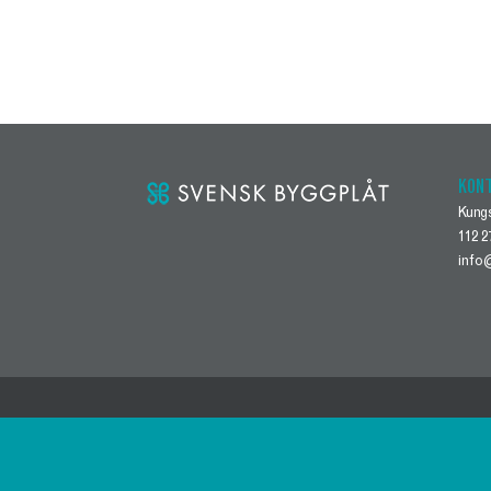
KON
Kung
112 
info