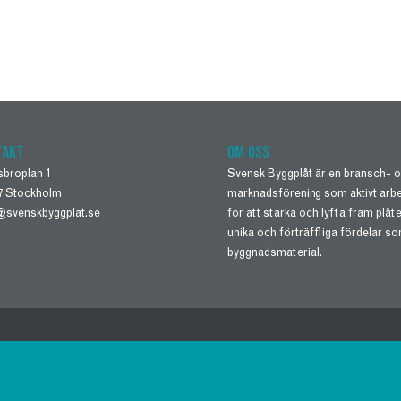
TAKT
OM OSS
sbroplan 1
Svensk Byggplåt är en bransch- 
27 Stockholm
marknadsförening som aktivt arb
@svenskbyggplat.se
för att stärka och lyfta fram plåt
unika och förträffliga fördelar s
byggnadsmaterial.