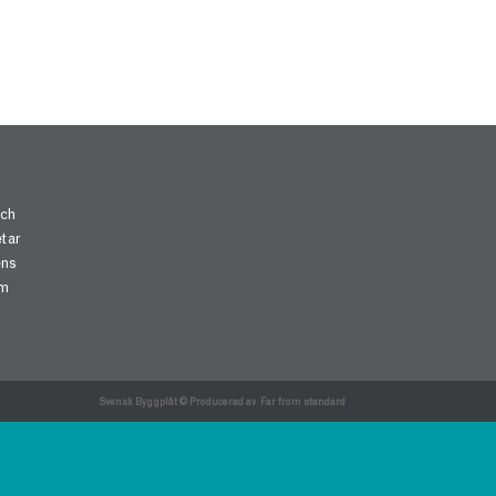
och
etar
ens
om
Svensk Byggplåt © Producerad av
Far from standard