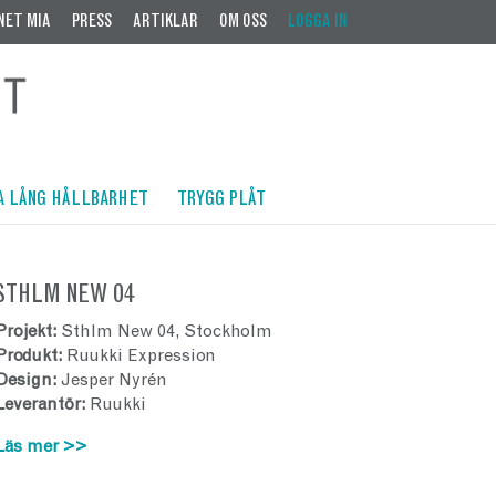
NET MIA
PRESS
ARTIKLAR
OM OSS
LOGGA IN
A LÅNG HÅLLBARHET
TRYGG PLÅT
STHLM NEW 04
Projekt:
Sthlm New 04, Stockholm
Produkt:
Ruukki Expression
Design:
Jesper Nyrén
Leverantör:
Ruukki
Läs mer >>