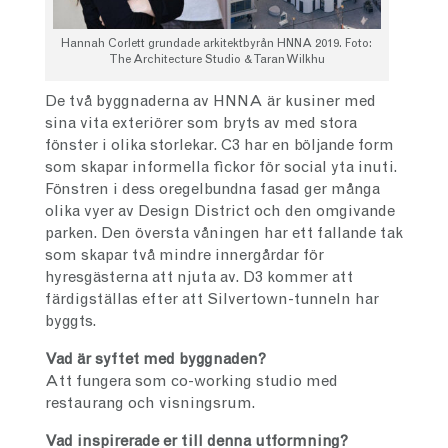
Hannah Corlett grundade arkitektbyrån HNNA 2019. Foto:
The Architecture Studio & Taran Wilkhu
De två byggnaderna av HNNA är kusiner med
sina vita exteriörer som bryts av med stora
fönster i olika storlekar. C3 har en böljande form
som skapar informella fickor för social yta inuti.
Fönstren i dess oregelbundna fasad ger många
olika vyer av Design District och den omgivande
parken. Den översta våningen har ett fallande tak
som skapar två mindre innergårdar för
hyresgästerna att njuta av. D3 kommer att
färdigställas efter att Silvertown-tunneln har
byggts.
Vad är syftet med byggnaden?
Att fungera som co-working studio med
restaurang och visningsrum.
Vad inspirerade er till denna utformning?