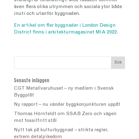
ständigt är föränderligt. Med fasaden kommer
även flera olika utrymmen och sociala ytor både
inuti och utanför byggnaden.
En artikel om fler byggnader i London Design
District finns i arkitekturmagasinet MIA 2022.
Senaste inläggen
CGT Metallvaruhuset – ny medlem i Svensk
Byggplåt
Ny rapport – nu vänder byggkonjunkturen uppåt
Thomas Hörnfeldt om SSAB Zero och vägen
mot fossilfritt stål
Nytt tak på kulturbyggnad – strikta regler,
extrem detaljrikedom