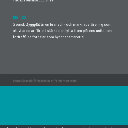
info@svenskbyggplat.se
OM OSS
Svensk Byggplåt är en bransch- och marknadsförening som
aktivt arbetar för att stärka och lyfta fram plåtens unika och
förträffliga fördelar som byggnadsmaterial.
Svensk Byggplåt © Producerad av
Far from standard